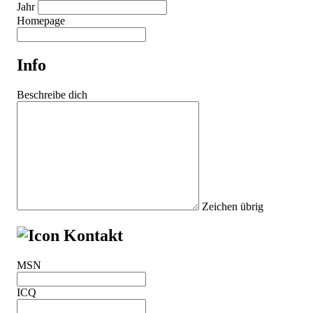
Jahr
Hom
epa
ge
Info
Bes
chr
eib
e dic
h
Zeichen übrig
Kontakt
MSN
ICQ