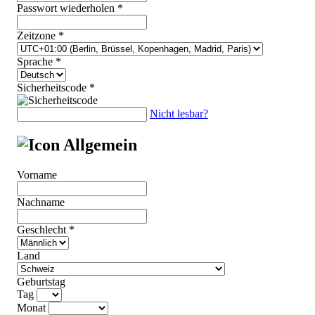
Passwort wiederholen *
Zeitzone *
Sprache *
Sicherheitscode *
Nicht lesbar?
Allgemein
Vor
nam
e
Nac
hna
me
Ges
chl
ech
t *
Lan
d
Geb
urt
sta
g
Tag
Monat