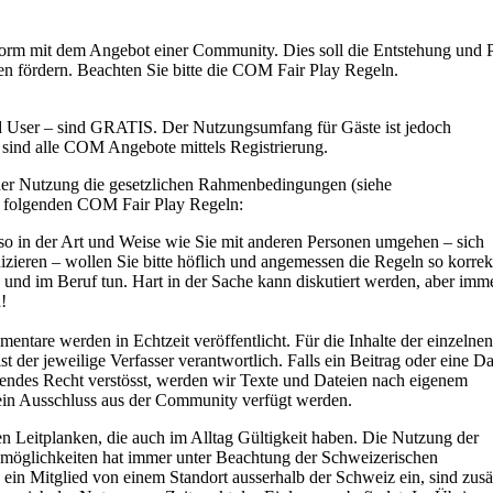
orm mit dem Angebot einer Community. Dies soll die Entstehung und 
en fördern. Beachten Sie bitte die COM Fair Play Regeln.
nd User – sind GRATIS. Der Nutzungsumfang für Gäste ist jedoch
r sind alle COM Angebote mittels Registrierung.
 der Nutzung die gesetzlichen Rahmenbedingungen (siehe
 folgenden COM Fair Play Regeln:
o in der Art und Weise wie Sie mit anderen Personen umgehen – sich
zieren – wollen Sie bitte höflich und angemessen die Regeln so korrek
g und im Beruf tun. Hart in der Sache kann diskutiert werden, aber imm
!
ntare werden in Echtzeit veröffentlicht. Für die Inhalte der einzelnen
 der jeweilige Verfasser verantwortlich. Falls ein Beitrag oder eine Da
ltendes Recht verstösst, werden wir Texte und Dateien nach eigenem
ein Ausschluss aus der Community verfügt werden.
 Leitplanken, die auch im Alltag Gültigkeit haben. Die Nutzung der
glichkeiten hat immer unter Beachtung der Schweizerischen
ein Mitglied von einem Standort ausserhalb der Schweiz ein, sind zusä