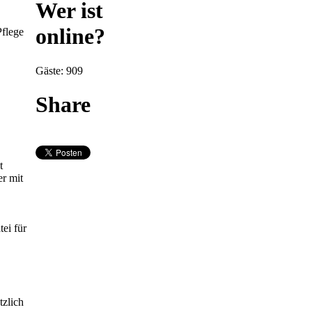
Wer ist
online?
Pflege
Gäste: 909
Share
t
er mit
tei für
tzlich