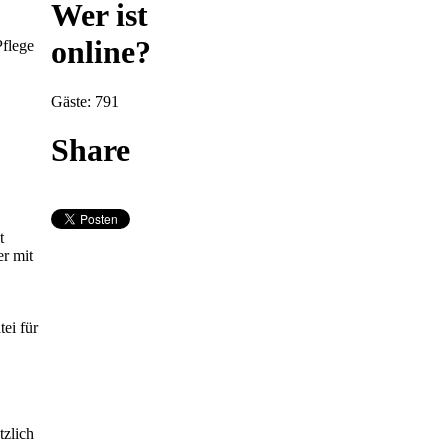
Wer ist
online?
Pflege
Gäste: 791
Share
t
er mit
tei für
tzlich