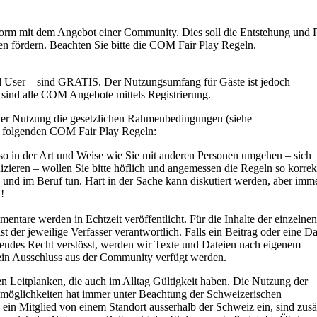
orm mit dem Angebot einer Community. Dies soll die Entstehung und 
en fördern. Beachten Sie bitte die COM Fair Play Regeln.
nd User – sind GRATIS. Der Nutzungsumfang für Gäste ist jedoch
r sind alle COM Angebote mittels Registrierung.
 der Nutzung die gesetzlichen Rahmenbedingungen (siehe
 folgenden COM Fair Play Regeln:
o in der Art und Weise wie Sie mit anderen Personen umgehen – sich
zieren – wollen Sie bitte höflich und angemessen die Regeln so korrek
g und im Beruf tun. Hart in der Sache kann diskutiert werden, aber imm
!
ntare werden in Echtzeit veröffentlicht. Für die Inhalte der einzelnen
 der jeweilige Verfasser verantwortlich. Falls ein Beitrag oder eine Da
ltendes Recht verstösst, werden wir Texte und Dateien nach eigenem
ein Ausschluss aus der Community verfügt werden.
 Leitplanken, die auch im Alltag Gültigkeit haben. Die Nutzung der
glichkeiten hat immer unter Beachtung der Schweizerischen
ein Mitglied von einem Standort ausserhalb der Schweiz ein, sind zusä