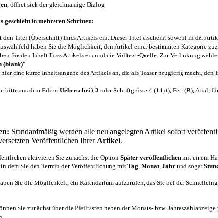
gen
, öffnet sich der gleichnamige Dialog
s geschieht in mehreren Schritten:
 den Titel (Überschrift) Ihres Artikels ein. Dieser Titel erscheint sowohl in der Arti
Auswahlfeld haben Sie die Möglichkeit, den Artikel einer bestimmten Kategorie zu
eben Sie den Inhalt Ihres Artikels ein und die Volltext-Quelle. Zur Verlinkung wähl
n (blank)
"
 hier eine kurze Inhaltsangabe des Artikels an, die als Teaser neugierig macht, den I
ie bitte aus dem Editor
Ueberschrift 2
oder Schriftgrösse 4 (14pt), Fett (B), Arial, 
hen:
Standardmäßig werden alle neu angelegten Artikel sofort veröffent
ersetzten Veröffentlichen Ihrer
Artikel
.
fentlichen aktivieren Sie zunächst die Option
Später veröffentlichen
mit einem Hak
 in dem Sie den Termin der Veröffentlichung mit
Tag
,
Monat
,
Jahr
und sogar
Stun
haben Sie die Möglichkeit, ein Kalendarium aufzurufen, das Sie bei der Schnelle
önnen Sie zunächst über die Pfeiltasten neben der Monats- bzw. Jahreszahlanzeig
n.