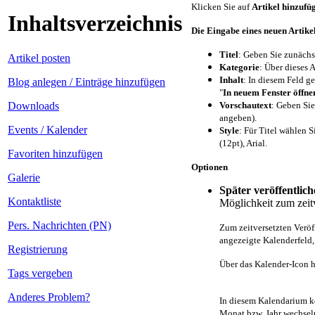
Klicken Sie auf
Artikel hinzufü
Inhaltsverzeichnis
Die Eingabe eines neuen Artikel
Titel
: Geben Sie zunächst
Artikel posten
Kategorie
: Über dieses 
Inhalt
: In diesem Feld g
Blog anlegen / Einträge hinzufügen
"
In neuem Fenster öffne
Vorschautext
: Geben Sie
Downloads
angeben).
Events / Kalender
Style
: Für Titel wählen S
(12pt), Arial.
Favoriten hinzufügen
Optionen
Galerie
Später veröffentlic
Kontaktliste
Möglichkeit zum zeitv
Pers. Nachrichten (PN)
Zum zeitversetzten Veröf
angezeigte Kalenderfeld,
Registrierung
Über das Kalender-Icon 
Tags vergeben
Anderes Problem?
In diesem Kalendarium k
Monat bzw. Jahr wechsel