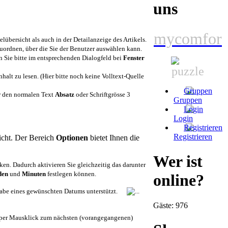
uns
mycomfor
kelübersicht als auch in der Detailanzeige des Artikels.
zuordnen, über die Sie der Benutzer auswählen kann.
en Sie bitte im entsprechenden Dialogfeld bei
Fenster
nhalt zu lesen. (Hier bitte noch keine Volltext-Quelle
für den normalen Text
Absatz
oder Schriftgrösse 3
Gruppen
Login
Registrieren
licht. Der Bereich
Optionen
bietet Ihnen die
Wer ist
en. Dadurch aktivieren Sie gleichzeitig das darunter
den
und
Minuten
festlegen können.
online?
ingabe eines gewünschten Datums unterstützt.
Gäste: 976
e per Mausklick zum nächsten (vorangegangenen)