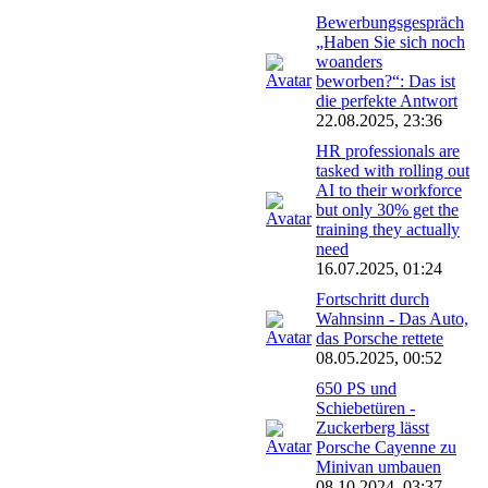
Bewerbungsgespräch
„Haben Sie sich noch
woanders
beworben?“: Das ist
die perfekte Antwort
22.08.2025, 23:36
HR professionals are
tasked with rolling out
AI to their workforce
but only 30% get the
training they actually
need
16.07.2025, 01:24
Fortschritt durch
Wahnsinn - Das Auto,
das Porsche rettete
08.05.2025, 00:52
650 PS und
Schiebetüren -
Zuckerberg lässt
Porsche Cayenne zu
Minivan umbauen
08.10.2024, 03:37