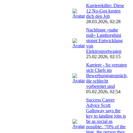
Karrierekiller: Diese
12 No-Gos kosten
dich den Job
28.03.2026, 02:28
Nachfrage »nahe
null« Lamborghini
stoppt Entwicklung
von
Elektrosportwagen
25.02.2026, 02:15
Karriere - So verraten
sich Chefs im
Bewerbungsgespräch,
die schlecht
vorbereitet sind
05.02.2026, 02:54
Success Career
Advice Scott
Galloway says the
key to landing jobs is
be as social as
possible: ‘70% of the
time, the person they