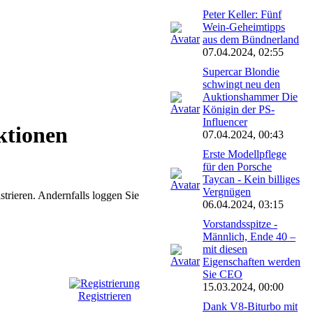
Peter Keller: Fünf
Wein-Geheimtipps
aus dem Bündnerland
07.04.2024, 02:55
Supercar Blondie
schwingt neu den
Auktionshammer Die
Königin der PS-
Influencer
ktionen
07.04.2024, 00:43
Erste Modellpflege
für den Porsche
Taycan - Kein billiges
Vergnügen
istrieren. Andernfalls loggen Sie
06.04.2024, 03:15
Vorstandsspitze -
Männlich, Ende 40 –
mit diesen
Eigenschaften werden
Sie CEO
15.03.2024, 00:00
Registrieren
Dank V8-Biturbo mit