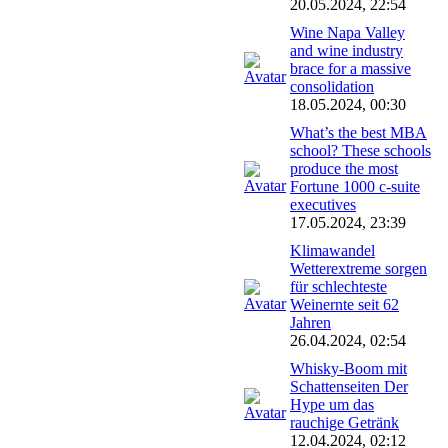
20.05.2024, 22:54
Wine Napa Valley
and wine industry
brace for a massive
consolidation
18.05.2024, 00:30
What’s the best MBA
school? These schools
produce the most
Fortune 1000 c-suite
executives
17.05.2024, 23:39
Klimawandel
Wetterextreme sorgen
für schlechteste
Weinernte seit 62
Jahren
26.04.2024, 02:54
Whisky-Boom mit
Schattenseiten Der
Hype um das
rauchige Getränk
12.04.2024, 02:12