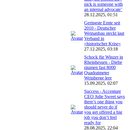
pick is someone with
an internal advocate’
28.12.2025, 01:51
Geringste Ernte seit
2010 - Deutscher
Weinanbau steckt laut
Verband in
»historischer Krise«
27.12.2025, 03:18
Schock für Winzer in
Rheinhessen - Diebe
räumen fast 8000
Quadratmeter
Weinberge leer
15.09.2025, 02:07
Success - Accenture
CEO Julie Sweet says
there’s one thing you
should never do if
you get offered a big
job you don’t feel
ready for
28.08.2025, 22:04