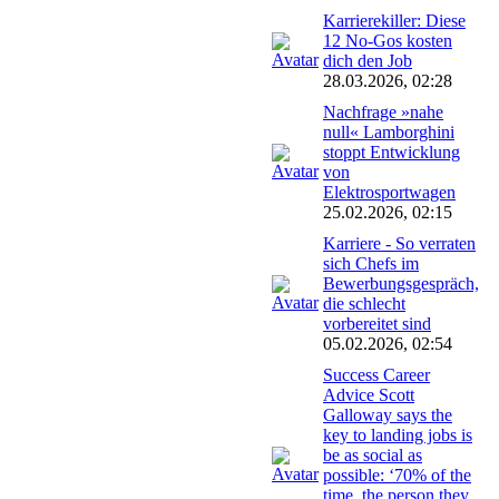
Karrierekiller: Diese
12 No-Gos kosten
dich den Job
28.03.2026, 02:28
Nachfrage »nahe
null« Lamborghini
stoppt Entwicklung
von
Elektrosportwagen
25.02.2026, 02:15
Karriere - So verraten
sich Chefs im
Bewerbungsgespräch,
die schlecht
vorbereitet sind
05.02.2026, 02:54
Success Career
Advice Scott
Galloway says the
key to landing jobs is
be as social as
possible: ‘70% of the
time, the person they