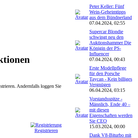
Peter Keller: Fünf
Wein-Geheimtipps
aus dem Bündnerland
07.04.2024, 02:55
Supercar Blondie
schwingt neu den
Auktionshammer Die
Königin der PS-
Influencer
ktionen
07.04.2024, 00:43
Erste Modellpflege
für den Porsche
Taycan - Kein billiges
Vergnügen
istrieren. Andernfalls loggen Sie
06.04.2024, 03:15
Vorstandsspitze -
Männlich, Ende 40 –
mit diesen
Eigenschaften werden
Sie CEO
15.03.2024, 00:00
Registrieren
Dank V8-Biturbo mit