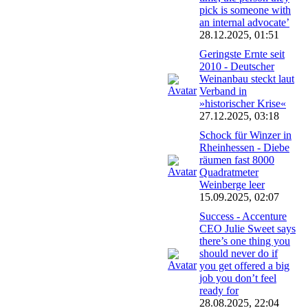
pick is someone with
an internal advocate’
28.12.2025, 01:51
Geringste Ernte seit
2010 - Deutscher
Weinanbau steckt laut
Verband in
»historischer Krise«
27.12.2025, 03:18
Schock für Winzer in
Rheinhessen - Diebe
räumen fast 8000
Quadratmeter
Weinberge leer
15.09.2025, 02:07
Success - Accenture
CEO Julie Sweet says
there’s one thing you
should never do if
you get offered a big
job you don’t feel
ready for
28.08.2025, 22:04