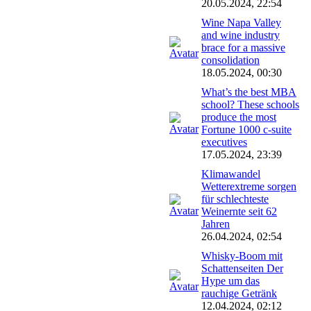
20.05.2024, 22:54
Wine Napa Valley
and wine industry
brace for a massive
consolidation
18.05.2024, 00:30
What’s the best MBA
school? These schools
produce the most
Fortune 1000 c-suite
executives
17.05.2024, 23:39
Klimawandel
Wetterextreme sorgen
für schlechteste
Weinernte seit 62
Jahren
26.04.2024, 02:54
Whisky-Boom mit
Schattenseiten Der
Hype um das
rauchige Getränk
12.04.2024, 02:12