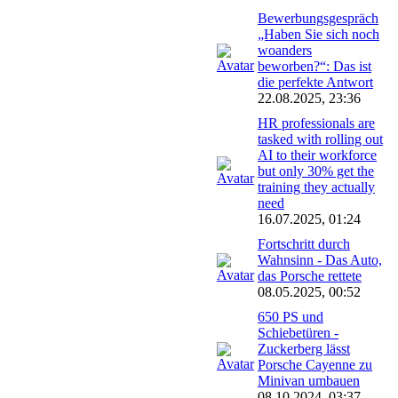
Bewerbungsgespräch
„Haben Sie sich noch
woanders
beworben?“: Das ist
die perfekte Antwort
22.08.2025, 23:36
HR professionals are
tasked with rolling out
AI to their workforce
but only 30% get the
training they actually
need
16.07.2025, 01:24
Fortschritt durch
Wahnsinn - Das Auto,
das Porsche rettete
08.05.2025, 00:52
650 PS und
Schiebetüren -
Zuckerberg lässt
Porsche Cayenne zu
Minivan umbauen
08.10.2024, 03:37