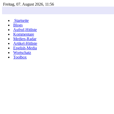
Freitag, 07. August 2026, 11:56
Startseite
Blogs
Aufruf-Hitliste
Kommentare
Medien-Radar
Artikel-Hitliste
English-Media
Wortschatz
Toolbox