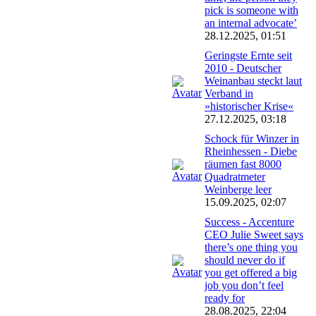
pick is someone with
an internal advocate’
28.12.2025, 01:51
Geringste Ernte seit
2010 - Deutscher
Weinanbau steckt laut
Verband in
»historischer Krise«
27.12.2025, 03:18
Schock für Winzer in
Rheinhessen - Diebe
räumen fast 8000
Quadratmeter
Weinberge leer
15.09.2025, 02:07
Success - Accenture
CEO Julie Sweet says
there’s one thing you
should never do if
you get offered a big
job you don’t feel
ready for
28.08.2025, 22:04