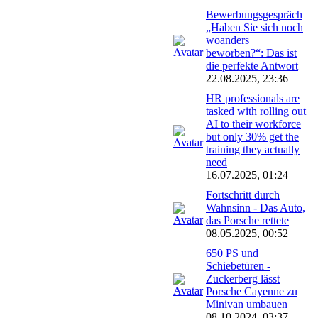
Bewerbungsgespräch
„Haben Sie sich noch
woanders
beworben?“: Das ist
die perfekte Antwort
22.08.2025, 23:36
HR professionals are
tasked with rolling out
AI to their workforce
but only 30% get the
training they actually
need
16.07.2025, 01:24
Fortschritt durch
Wahnsinn - Das Auto,
das Porsche rettete
08.05.2025, 00:52
650 PS und
Schiebetüren -
Zuckerberg lässt
Porsche Cayenne zu
Minivan umbauen
08.10.2024, 03:37