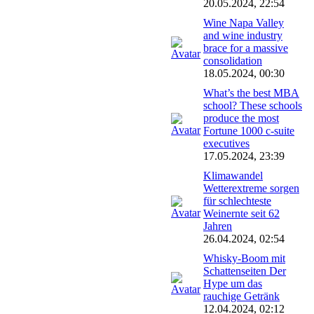
20.05.2024, 22:54
Wine Napa Valley
and wine industry
brace for a massive
consolidation
18.05.2024, 00:30
What’s the best MBA
school? These schools
produce the most
Fortune 1000 c-suite
executives
17.05.2024, 23:39
Klimawandel
Wetterextreme sorgen
für schlechteste
Weinernte seit 62
Jahren
26.04.2024, 02:54
Whisky-Boom mit
Schattenseiten Der
Hype um das
rauchige Getränk
12.04.2024, 02:12