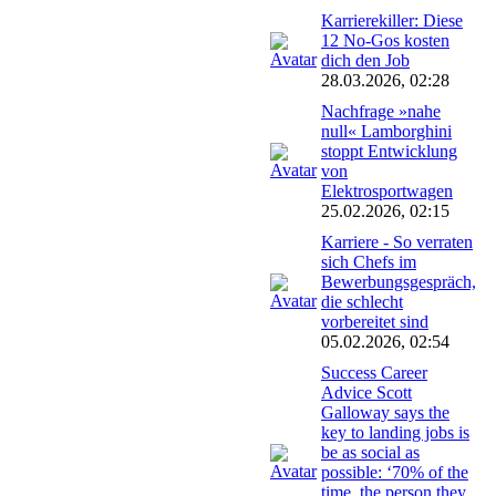
Karrierekiller: Diese
12 No-Gos kosten
dich den Job
28.03.2026, 02:28
Nachfrage »nahe
null« Lamborghini
stoppt Entwicklung
von
Elektrosportwagen
25.02.2026, 02:15
Karriere - So verraten
sich Chefs im
Bewerbungsgespräch,
die schlecht
vorbereitet sind
05.02.2026, 02:54
Success Career
Advice Scott
Galloway says the
key to landing jobs is
be as social as
possible: ‘70% of the
time, the person they