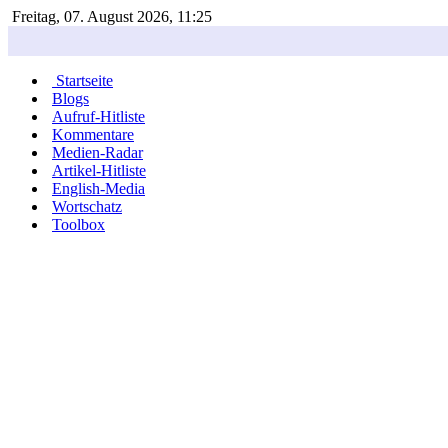
Freitag, 07. August 2026, 11:25
Startseite
Blogs
Aufruf-Hitliste
Kommentare
Medien-Radar
Artikel-Hitliste
English-Media
Wortschatz
Toolbox