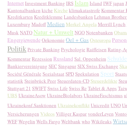
Islam
Internet
Investment Banking
IRS
Island
IWF
japan
Kirche
Kantonalbanken
kiche
klimakatastrofe
Kommentar 
Kreditkarten
Kreditklemme
Landesbanken
Lehman Brother
Medien
Merkel Angela
Luxemburg
Madoff
Merrill Lynch
Natur + Umwelt
Obama
Musk
NATO
NGO
Notenbanken
Oel + Gas
Engergiewende
Person
Osteuropa
Oekonomie
Politik
Private Banking
Psychologie
Raiffeisen
Rating-A
Schulde
Russland
Kommentar
Rezession
Sal. Oppenheim
Ska
Bankiervereinigung
SEC
Singapur
SIX Swiss Exchange
Sport
Société Générale
Sozialstaat
SPD
Spekulation
Staat
Steuerdelikte
statistik
Steinbrück Peer
Steuerdaten-CD
Ste
Stuttgart 21
SWIFT
Swiss Life
Swiss Re
Tablet & Apps
Tai
UBS
UkraineAsow
UkraineBiolabors
UkraineFaschismus
u
Ukrainekonflikt
Ukrainekonf.Sanktionen
Unicredit
UNO
Un
Videos
Versicherungen
Villiger Kaspar
vonderLeyen
Vonto
Wirts
WEF
Wegelin
Wells Fargo
Weltbank
who
Wikileaks