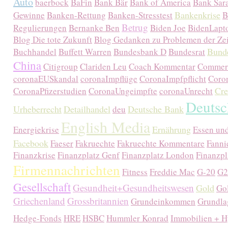
Auto
baerbock
BaFin
Bank Bär
Bank of America
Bank Sar
Bankenkrise
Gewinne
Banken-Rettung
Banken-Stresstest
B
Betrug
Regulierungen
Bernanke Ben
Biden Joe
BidenLapt
Blog Die tote Zukunft
Blog Gedanken zu Problemen der Zei
Bunde
Buchhandel
Buffett Warren
Bundesbank D
Bundesrat
China
Citigroup
Clariden Leu
Coach Kommentar
Commer
coronaEUSkandal
coronaImpflüge
CoronaImpfpflicht
Coro
Cre
CoronaPfizerstudien
CoronaUngeimpfte
coronaUnrecht
Deutsc
Urheberrecht
Detailhandel
Deutsche Bank
deu
English Media
Ernährung
Energiekrise
Essen un
Facebook
Faeser
Fakruechte
Fakruechte Kommentare
Fanni
Finanzkrise
Finanzplatz Genf
Finanzplatz London
Finanzpl
Firmennachrichten
Fitness
Freddie Mac
G-20
G2
Gesellschaft
Gesundheit+Gesundheitswesen
Gold
Go
Griechenland
Grossbritannien
Grundeinkommen
Grundla
Hedge-Fonds
HRE
HSBC
Hummler Konrad
Immobilien + H