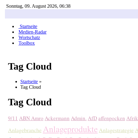
Sonntag, 09. August 2026, 06:38
Startseite
Medien-Radar
Wortschatz
Toolbox
Tag Cloud
Startseite
»
Tag Cloud
Tag Cloud
9/11
ABN Amro
Ackermann
Admin.
AfD
affenpocken
Afri
Anlageprodukte
Anlagebranche
Anlagestrategie
A