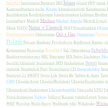
Islam
Internet
Investment Banking
IRS
Island
IWF
japan
Kirche
Kantonalbanken
kiche
klimakatastrofe
Kommentar 
Kreditkarten
Kreditklemme
Landesbanken
Lehman Brother
Medien
Merkel Angela
Luxemburg
Madoff
Merrill Lynch
Natur + Umwelt
Obama
Musk
NATO
NGO
Notenbanken
Oel + Gas
Engergiewende
Person
Osteuropa
Oekonomie
Politik
Private Banking
Psychologie
Raiffeisen
Rating-A
Schulde
Russland
Kommentar
Rezession
Sal. Oppenheim
Ska
Bankiervereinigung
SEC
Singapur
SIX Swiss Exchange
Sport
Société Générale
Sozialstaat
SPD
Spekulation
Staat
Steuerdelikte
statistik
Steinbrück Peer
Steuerdaten-CD
Ste
Stuttgart 21
SWIFT
Swiss Life
Swiss Re
Tablet & Apps
Tai
UBS
UkraineAsow
UkraineBiolabors
UkraineFaschismus
u
Ukrainekonflikt
Ukrainekonf.Sanktionen
Unicredit
UNO
Un
Videos
Versicherungen
Villiger Kaspar
vonderLeyen
Vonto
Wirts
WEF
Wegelin
Wells Fargo
Weltbank
who
Wikileaks