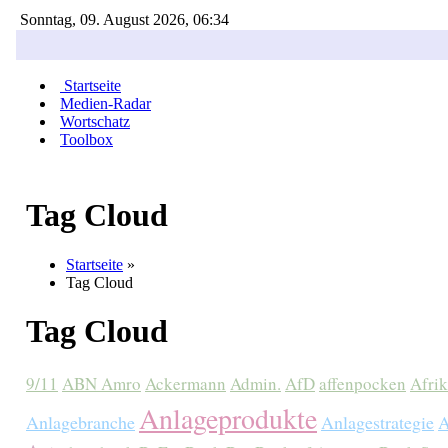
Sonntag, 09. August 2026, 06:34
Startseite
Medien-Radar
Wortschatz
Toolbox
Tag Cloud
Startseite
»
Tag Cloud
Tag Cloud
9/11
ABN Amro
Ackermann
Admin.
AfD
affenpocken
Afri
Anlageprodukte
Anlagebranche
Anlagestrategie
A