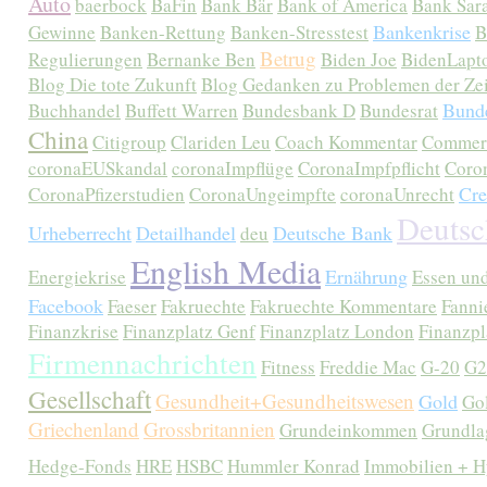
Auto
baerbock
BaFin
Bank Bär
Bank of America
Bank Sar
Bankenkrise
Gewinne
Banken-Rettung
Banken-Stresstest
B
Betrug
Regulierungen
Bernanke Ben
Biden Joe
BidenLapt
Blog Die tote Zukunft
Blog Gedanken zu Problemen der Zei
Bunde
Buchhandel
Buffett Warren
Bundesbank D
Bundesrat
China
Citigroup
Clariden Leu
Coach Kommentar
Commer
coronaEUSkandal
coronaImpflüge
CoronaImpfpflicht
Coro
Cre
CoronaPfizerstudien
CoronaUngeimpfte
coronaUnrecht
Deutsc
Urheberrecht
Detailhandel
Deutsche Bank
deu
English Media
Ernährung
Energiekrise
Essen un
Facebook
Faeser
Fakruechte
Fakruechte Kommentare
Fanni
Finanzkrise
Finanzplatz Genf
Finanzplatz London
Finanzpl
Firmennachrichten
Fitness
Freddie Mac
G-20
G2
Gesellschaft
Gesundheit+Gesundheitswesen
Gold
Go
Griechenland
Grossbritannien
Grundeinkommen
Grundla
Hedge-Fonds
HRE
HSBC
Hummler Konrad
Immobilien + H