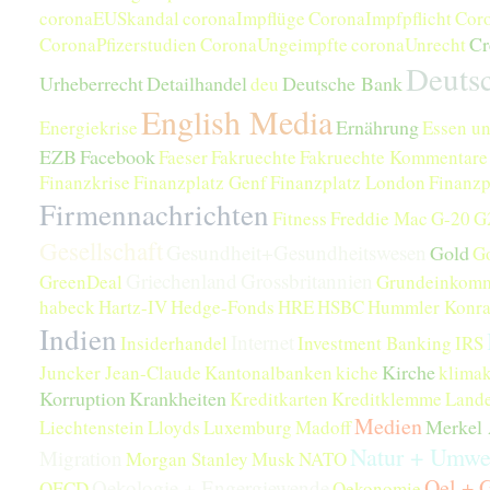
coronaEUSkandal
coronaImpflüge
CoronaImpfpflicht
Cor
Cr
CoronaPfizerstudien
CoronaUngeimpfte
coronaUnrecht
Deuts
Urheberrecht
Detailhandel
Deutsche Bank
deu
English Media
Ernährung
Energiekrise
Essen un
EZB
Facebook
Faeser
Fakruechte
Fakruechte Kommentare
Finanzkrise
Finanzplatz Genf
Finanzplatz London
Finanzp
Firmennachrichten
Fitness
Freddie Mac
G-20
G
Gesellschaft
Gesundheit+Gesundheitswesen
Gold
G
Griechenland
Grossbritannien
GreenDeal
Grundeinkom
habeck
Hartz-IV
Hedge-Fonds
HRE
HSBC
Hummler Konr
Indien
Internet
Insiderhandel
Investment Banking
IRS
Kirche
Juncker Jean-Claude
Kantonalbanken
kiche
klimak
Korruption
Krankheiten
Kreditkarten
Kreditklemme
Land
Medien
Merkel 
Liechtenstein
Lloyds
Luxemburg
Madoff
Natur + Umwe
Migration
Morgan Stanley
Musk
NATO
Oel + 
Oekologie + Engergiewende
OECD
Oekonomie