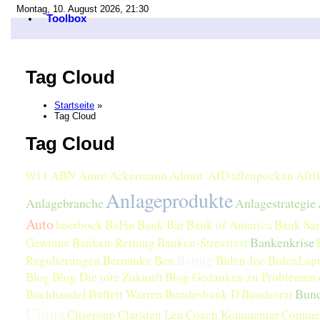
Montag, 10. August 2026, 21:30
Toolbox
Tag Cloud
Startseite
»
Tag Cloud
Tag Cloud
9/11
ABN Amro
Ackermann
Admin.
AfD
affenpocken
Afri
Anlageprodukte
Anlagebranche
Anlagestrategie
Auto
baerbock
BaFin
Bank Bär
Bank of America
Bank Sar
Bankenkrise
Gewinne
Banken-Rettung
Banken-Stresstest
Betrug
Regulierungen
Bernanke Ben
Biden Joe
BidenLap
Blog
Blog Die tote Zukunft
Blog Gedanken zu Problemen d
Bund
Buchhandel
Buffett Warren
Bundesbank D
Bundesrat
China
Citigroup
Clariden Leu
Coach Kommentar
Comme