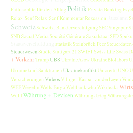
Politik
Philosophie für den Alltag
Private Banking
Psyc
Russland
Relax-Senf
Relax-Senf Kommentar
Rezession
S
Schweiz
Schweiz. Bankiervereinigung
SEC
Singapur
S
SNB
Social Media
Société Générale
Sozialstaat
SPD
Speku
Staatsverschuldung
statistik
Steinbrück Peer
Steuerdate
Steuerwesen
Studie
Stuttgart 21
SWIFT
Swiss Life
Swiss R
+ Verkehr
UBS
Trump
UkraineAsow
UkraineBiolabors
U
Ukrainekonflikt
Ukrainekonf.Sanktionen
Unicredit
UNO
U
Videos
Versicherungen
Villiger Kaspar
vonderLeyen
Vont
Wirts
WEF
Wegelin
Wells Fargo
Weltbank
who
Wikileaks
Währung + Devisen
Wulff
Währungskrieg
Währungskr