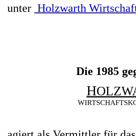
unter
Holzwarth Wirtschaf
Die 1985 ge
H
OLZW
W
IRTSCHAFTSK
agiert als Vermittler für d