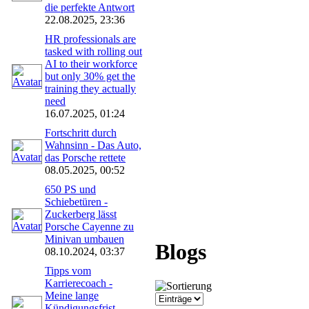
die perfekte Antwort
22.08.2025, 23:36
HR professionals are
tasked with rolling out
AI to their workforce
but only 30% get the
training they actually
need
16.07.2025, 01:24
Fortschritt durch
Wahnsinn - Das Auto,
das Porsche rettete
08.05.2025, 00:52
650 PS und
Schiebetüren -
Zuckerberg lässt
Porsche Cayenne zu
Minivan umbauen
Blogs
08.10.2024, 03:37
Tipps vom
Karrierecoach -
Meine lange
Kündigungsfrist