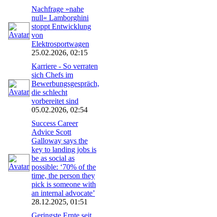
Nachfrage »nahe
null« Lamborghini
stoppt Entwicklung
von
Elektrosportwagen
25.02.2026, 02:15
Karriere - So verraten
sich Chefs im
Bewerbungsgespräch,
die schlecht
vorbereitet sind
05.02.2026, 02:54
Success Career
Advice Scott
Galloway says the
key to landing jobs is
be as social as
possible: ‘70% of the
time, the person they
pick is someone with
an internal advocate’
28.12.2025, 01:51
Geringste Ernte seit