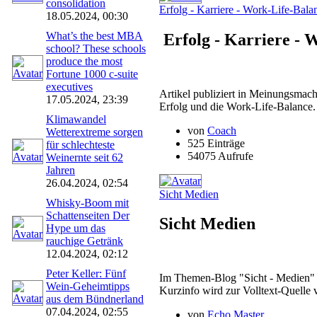
consolidation
Erfolg - Karriere - Work-Life-Bala
18.05.2024, 00:30
What’s the best MBA
Erfolg - Karriere - 
school? These schools
produce the most
Fortune 1000 c-suite
executives
Artikel publiziert in Meinungsmac
17.05.2024, 23:39
Erfolg und die Work-Life-Balance.
Klimawandel
von
Coach
Wetterextreme sorgen
525 Einträge
für schlechteste
54075 Aufrufe
Weinernte seit 62
Jahren
26.04.2024, 02:54
Sicht Medien
Whisky-Boom mit
Schattenseiten Der
Sicht Medien
Hype um das
rauchige Getränk
12.04.2024, 02:12
Peter Keller: Fünf
Im Themen-Blog "Sicht - Medien"
Wein-Geheimtipps
Kurzinfo wird zur Volltext-Quelle 
aus dem Bündnerland
07.04.2024, 02:55
von
Echo Master