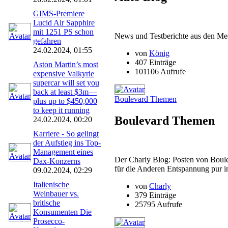
GIMS-Premiere
Lucid Air Sapphire
mit 1251 PS schon
News und Testberichte aus den M
gefahren
24.02.2024, 01:55
von
König
407 Einträge
Aston Martin’s most
101106 Aufrufe
expensive Valkyrie
supercar will set you
back at least $3m—
Boulevard Themen
plus up to $450,000
to keep it running
Boulevard Themen
24.02.2024, 00:20
Karriere - So gelingt
der Aufstieg ins Top-
Management eines
Der Charly Blog: Posten von Boule
Dax-Konzerns
für die Anderen Entspannung pur 
09.02.2024, 02:29
Italienische
von
Charly
Weinbauer vs.
379 Einträge
britische
25795 Aufrufe
Konsumenten Die
Prosecco-