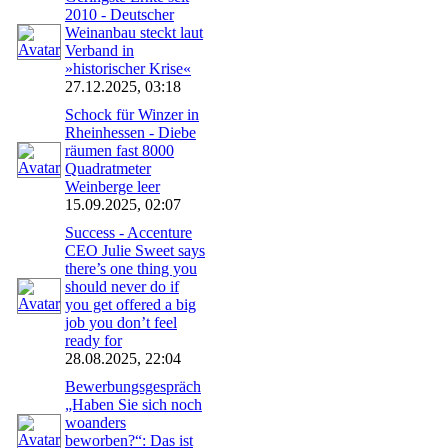
2010 - Deutscher
Weinanbau steckt laut
Verband in
»historischer Krise«
27.12.2025, 03:18
Schock für Winzer in
Rheinhessen - Diebe
räumen fast 8000
Quadratmeter
Weinberge leer
15.09.2025, 02:07
Success - Accenture
CEO Julie Sweet says
there’s one thing you
should never do if
you get offered a big
job you don’t feel
ready for
28.08.2025, 22:04
Bewerbungsgespräch
„Haben Sie sich noch
woanders
beworben?“: Das ist