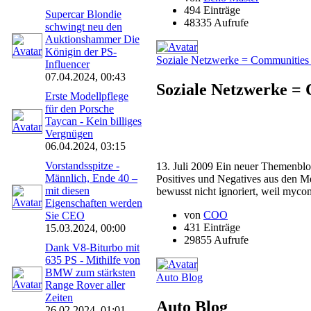
494 Einträge
Supercar Blondie
48335 Aufrufe
schwingt neu den
Auktionshammer Die
Königin der PS-
Soziale Netzwerke = Communities 
Influencer
07.04.2024, 00:43
Soziale Netzwerke = 
Erste Modellpflege
für den Porsche
Taycan - Kein billiges
Vergnügen
06.04.2024, 03:15
Vorstandsspitze -
13. Juli 2009 Ein neuer Themenb
Männlich, Ende 40 –
Positives und Negatives aus den M
mit diesen
bewusst nicht ignoriert, weil myco
Eigenschaften werden
von
COO
Sie CEO
431 Einträge
15.03.2024, 00:00
29855 Aufrufe
Dank V8-Biturbo mit
635 PS - Mithilfe von
BMW zum stärksten
Auto Blog
Range Rover aller
Zeiten
Auto Blog
26.02.2024, 01:01