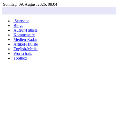
Sonntag, 09. August 2026, 08:04
Startseite
Blogs
Aufruf-Hitliste
Kommentare
Medien-Radar
Artikel-Hitliste
English-Media
Wortschatz
Toolbox