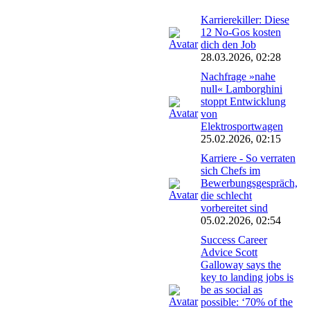
Karrierekiller: Diese
12 No-Gos kosten
dich den Job
28.03.2026, 02:28
Nachfrage »nahe
null« Lamborghini
stoppt Entwicklung
von
Elektrosportwagen
25.02.2026, 02:15
Karriere - So verraten
sich Chefs im
Bewerbungsgespräch,
die schlecht
vorbereitet sind
05.02.2026, 02:54
Success Career
Advice Scott
Galloway says the
key to landing jobs is
be as social as
possible: ‘70% of the