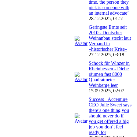
time, the person they
pick is someone with
an internal advocate’
28.12.2025, 01:51
Geringste Ernte seit
2010 - Deutscher
Weinanbau steckt laut
Verband in
»historischer Krise«
27.12.2025, 03:18
Schock für Winzer in
Rheinhessen - Diebe
räumen fast 8000
Quadratmeter
Weinberge leer
15.09.2025, 02:07
Success - Accenture
CEO Julie Sweet says
there’s one thing you
should never do if
you get offered a big
job you don’t feel
ready for