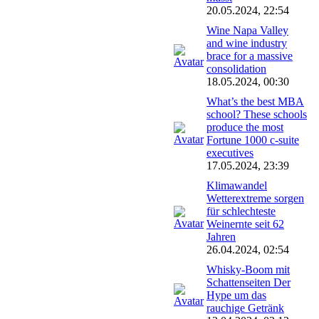
20.05.2024, 22:54
Wine Napa Valley
and wine industry
brace for a massive
consolidation
18.05.2024, 00:30
What’s the best MBA
school? These schools
produce the most
Fortune 1000 c-suite
executives
17.05.2024, 23:39
Klimawandel
Wetterextreme sorgen
für schlechteste
Weinernte seit 62
Jahren
26.04.2024, 02:54
Whisky-Boom mit
Schattenseiten Der
Hype um das
rauchige Getränk