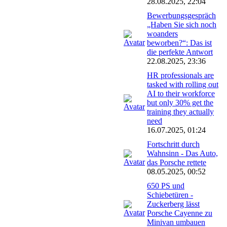
28.08.2025, 22:04
Bewerbungsgespräch
„Haben Sie sich noch
woanders
beworben?“: Das ist
die perfekte Antwort
22.08.2025, 23:36
HR professionals are
tasked with rolling out
AI to their workforce
but only 30% get the
training they actually
need
16.07.2025, 01:24
Fortschritt durch
Wahnsinn - Das Auto,
das Porsche rettete
08.05.2025, 00:52
650 PS und
Schiebetüren -
Zuckerberg lässt
Porsche Cayenne zu
Minivan umbauen