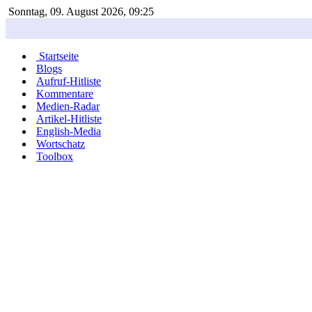
Sonntag, 09. August 2026, 09:25
Startseite
Blogs
Aufruf-Hitliste
Kommentare
Medien-Radar
Artikel-Hitliste
English-Media
Wortschatz
Toolbox