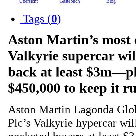
Übersicht
Gästebuch
Blog
Tags (
0
)
Aston Martin’s most 
Valkyrie supercar wil
back at least $3m—pl
$450,000 to keep it r
Aston Martin Lagonda Glo
Plc’s Valkyrie hypercar wil
pocketed buyers at least $3