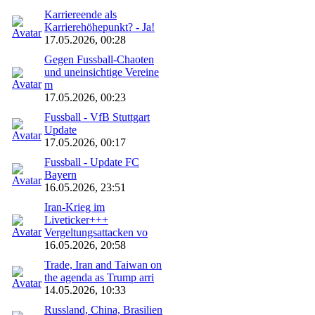
Karriereende als
Karrierehöhepunkt? - Ja!
17.05.2026, 00:28
Gegen Fussball-Chaoten
und uneinsichtige Vereine
m
17.05.2026, 00:23
Fussball - VfB Stuttgart
Update
17.05.2026, 00:17
Fussball - Update FC
Bayern
16.05.2026, 23:51
Iran-Krieg im
Liveticker+++
Vergeltungsattacken vo
16.05.2026, 20:58
Trade, Iran and Taiwan on
the agenda as Trump arri
14.05.2026, 10:33
Russland, China, Brasilien