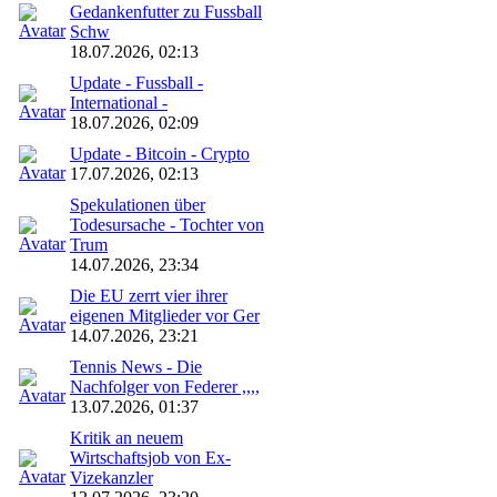
Gedankenfutter zu Fussball
Schw
18.07.2026, 02:13
Update - Fussball -
International -
18.07.2026, 02:09
Update - Bitcoin - Crypto
17.07.2026, 02:13
Spekulationen über
Todesursache - Tochter von
Trum
14.07.2026, 23:34
Die EU zerrt vier ihrer
eigenen Mitglieder vor Ger
14.07.2026, 23:21
Tennis News - Die
Nachfolger von Federer ,,,,
13.07.2026, 01:37
Kritik an neuem
Wirtschaftsjob von Ex-
Vizekanzler