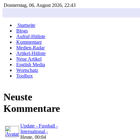
Donnerstag, 06. August 2026, 22:43
Startseite
Blogs
Aufruf-Hitliste
Kommentare
Medien-Radar
Artikel-Hitliste
Neue Artikel
English Media
Wortschatz
Toolbox
Neuste
Kommentare
Update - Fussball -
International -
Heute, 00:04