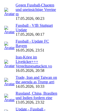
Gegen Fussball-Chaoten
und uneinsichtige Vereine
m
17.05.2026, 00:23
Fussball - VfB Stuttgart
Update
17.05.2026, 00:17
Fussball - Update FC
Bayern
16.05.2026, 23:51
Iran-Krieg im
Liveticker+++
Vergeltungsattacken vo
16.05.2026, 20:58
Trade, Iran and Taiwan on
the agenda as Trump arri
14.05.2026, 10:33
Russland, China, Brasilien
und Indien fordern eine
13.05.2026, 23:32
Update - Fussball -