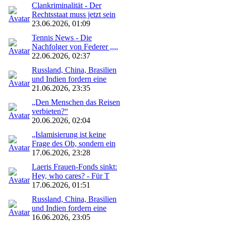
Clankriminalität - Der
Rechtsstaat muss jetzt sein
23.06.2026, 01:09
Tennis News - Die
Nachfolger von Federer ,,,,
22.06.2026, 02:37
Russland, China, Brasilien
und Indien fordern eine
21.06.2026, 23:35
„Den Menschen das Reisen
verbieten?“
20.06.2026, 02:04
„Islamisierung ist keine
Frage des Ob, sondern ein
17.06.2026, 23:28
Laeris Frauen-Fonds sinkt:
Hey, who cares? - Für T
17.06.2026, 01:51
Russland, China, Brasilien
und Indien fordern eine
16.06.2026, 23:05