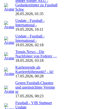
Immer wieder NEU -
Gedankenfutter zu Fussball
Schw
20.05.2026, 01:35
Update - Fussball -
International -
19.05.2026, 16:11
Update - Fussball -
International -
19.05.2026, 02:18
Tennis News - Die
Nachfolger von Federer ,,,,
18.05.2026, 03:18
Karriereende als
Karrierehöhepunkt? - Ja!
17.05.2026, 00:28
Gegen Fussball-Chaoten
und uneinsichtige Vereine
m
17.05.2026, 00:23
Fussball - VfB Stuttgart
Update