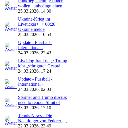
Irankrieg : Trump: Iraner
wollen „unbedingt einen
25.03.2026, 14:30
Ukraine-Krieg im
Liveticker+++ 00:28
Ukraine melde
25.03.2026, 10:53
Update - Fussball -
International -
24.03.2026, 22:43
Liveblog Irankrieg : Trump
lobt „sehr gute“ Gesprä
24.03.2026, 17:24
Update - Fussball -
International -
24.03.2026, 02:03
Starmer and Trump discuss
need to reopen Strait of
23.03.2026, 17:10
Tennis News - Die
Nachfolger von Federer ,,,,
22.03.2026, 23:49