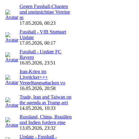
Gegen Fussball-Chaoten
und uneinsichtige Vereine
m
17.05.2026, 00:23
Fussball - VfB Stuttgart
Update
17.05.2026, 00:17
Fussball - Update FC
Bayern
16.05.2026, 23:51
Iran-Krieg im
Liveticker+++
Vergeltungsattacken vo
16.05.2026, 20:58
Trade, Iran and Taiwan on
the agenda as Trump arri
14.05.2026, 10:33
Russland, China, Brasilien
und Indien fordern eine
13.05.2026, 23:32
Update - Fussball -