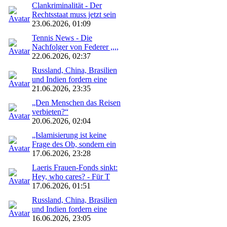
Clankriminalität - Der
Rechtsstaat muss jetzt sein
23.06.2026, 01:09
Tennis News - Die
Nachfolger von Federer ,,,,
22.06.2026, 02:37
Russland, China, Brasilien
und Indien fordern eine
21.06.2026, 23:35
„Den Menschen das Reisen
verbieten?“
20.06.2026, 02:04
„Islamisierung ist keine
Frage des Ob, sondern ein
17.06.2026, 23:28
Laeris Frauen-Fonds sinkt:
Hey, who cares? - Für T
17.06.2026, 01:51
Russland, China, Brasilien
und Indien fordern eine
16.06.2026, 23:05