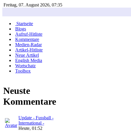
Freitag, 07. August 2026, 07:35
Startseite
Blogs
Aufruf-Hitliste
Kommentare
Medien-Radar
Artikel-Hitliste
Neue Artikel
English Media
Wortschatz
Toolbox
Neuste
Kommentare
Update - Fussball -
International -
Heute, 01:52