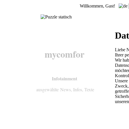
Willkommen, Gast!
i
Dat
mycomfor
Liebe N
Ihrer p
Wir hab
Datensc
möchten
Kontrol
Infotainment
Unsere 
Zweck,
ausgewählte News, Infos, Texte
getroff
Sicherh
unsere